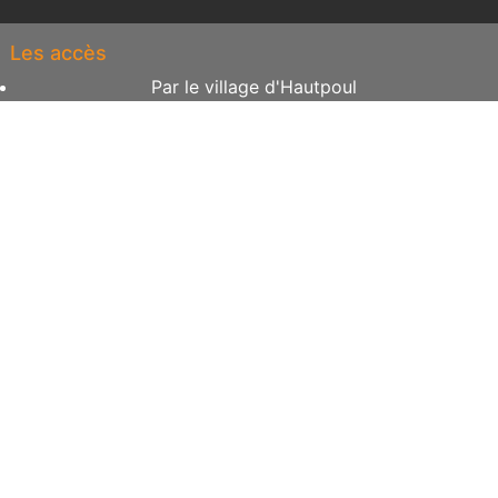
Les accès
Par le village d'Hautpoul
Par la passerelle de Mazamet
Les horaires
Avec ou sans rendez-vous
Du lundi au dimanche
De 8h à 18h
Contact
raymondphilippe3090@neuf.fr
05 63 97 91 51
06 01 39 28 88