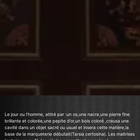
Le jour ou l’homme, attiré par :un os,une nacre,une pierre fine
brillante et colorée,une pepite d’or,un bois coloré ,creusa une
cavité dans un objet sacré ou usuel et insera cette matière,la
base de la marqueterie débutait(Tarsia certosina). Les maitrises