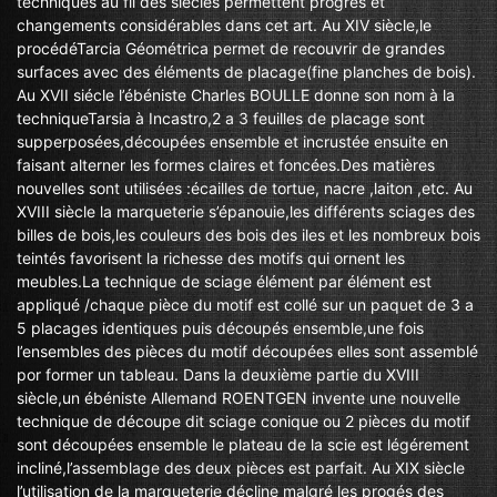
techniques au fil des siècles permettent progrés et
changements considérables dans cet art. Au XIV siècle,le
procédéTarcia Géométrica permet de recouvrir de grandes
surfaces avec des éléments de placage(fine planches de bois).
Au XVII siécle l’ébéniste Charles BOULLE donne son nom à la
techniqueTarsia à Incastro,2 a 3 feuilles de placage sont
supperposées,découpées ensemble et incrustée ensuite en
faisant alterner les formes claires et foncées.Des matières
nouvelles sont utilisées :écailles de tortue, nacre ,laiton ,etc. Au
XVIII siècle la marqueterie s’épanouie,les différents sciages des
billes de bois,les couleurs des bois des iles et les nombreux bois
teintés favorisent la richesse des motifs qui ornent les
meubles.La technique de sciage élément par élément est
appliqué /chaque pièce du motif est collé sur un paquet de 3 a
5 placages identiques puis découpés ensemble,une fois
l’ensembles des pièces du motif découpées elles sont assemblé
por former un tableau. Dans la deuxième partie du XVIII
siècle,un ébéniste Allemand ROENTGEN invente une nouvelle
technique de découpe dit sciage conique ou 2 pièces du motif
sont découpées ensemble le plateau de la scie est légérement
incliné,l’assemblage des deux pièces est parfait. Au XIX siècle
l’utilisation de la marqueterie décline malgré les progés des