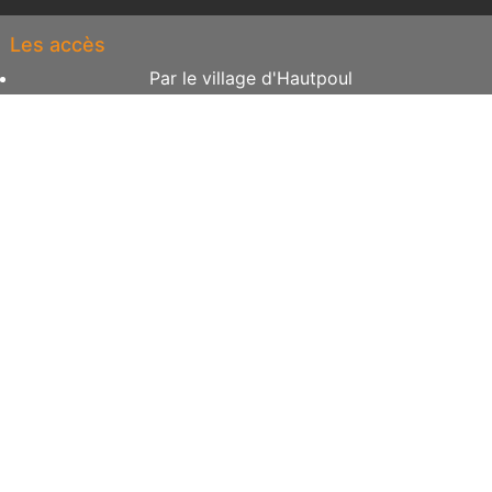
Les accès
Par le village d'Hautpoul
Par la passerelle de Mazamet
Les horaires
Avec ou sans rendez-vous
Du lundi au dimanche
De 8h à 18h
Contact
raymondphilippe3090@neuf.fr
05 63 97 91 51
06 01 39 28 88
Envoyer un message