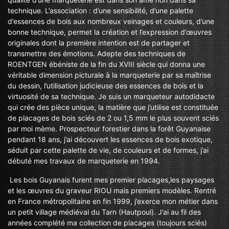
technique. L’association : d’une sensibilité, d’une palette
d’essences de bois aux nombreux veinages et couleurs, d’une
bonne technique, permet la création et l’expression d’œuvres
originales dont la première intention est de partager et
transmettre des émotions. Adepte des techniques de
ROENTGEN ébéniste de la fin du XVIII siècle qui donna une
véritable dimension picturale à la marqueterie par sa maîtrise
du dessin, l’utilisation judicieuse des essences de bois et la
virtuosité de sa technique. Je suis un marqueteur autodidacte
qui crée des pièce unique, la matière que j’utilise est constituée
de placages de bois sciés de 2 ou 1,5 mm le plus souvent sciés
par moi mème. Prospecteur forestier dans la forêt Guyanaise
pendant 18 ans, j’ai découvert les essences de bois exotique,
séduit par cette palette de vie, de couleurs et de formes, j’ai
débuté mes travaux de marqueterie en 1994.
Les bois Guyanais furent mes premier placages,les paysages
et les œuvres du graveur RIOU mais premiers modèles. Rentré
en France métropolitaine en fin 1999, j’exerce mon métier dans
un petit village médiéval du Tarn (Hautpoul). J’ai au fil des
années complété ma collection de placages (toujours sciés)