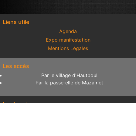
Liens utile
Agenda
Expo manifestation
Mentions Légales
Les accès
Par le village d'Hautpoul
Par la passerelle de Mazamet
Les horaires
Avec ou sans rendez-vous
Du lundi au dimanche
De 8h à 18h